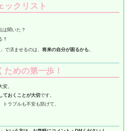
ェックリスト
点は聞いた？
る？
」で済ませるのは、
将来の自分が困るかも
。
くための第一歩！
大変。
しておくことが大切
です。
、トラブルも不安も防げて、
」という方は、お気軽にコメント・DMください！