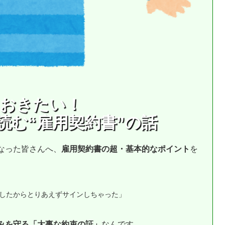
おきたい！
読む“雇用契約書”の話
なった皆さんへ、
雇用契約書の超・基本的なポイント
を
したからとりあえずサインしちゃった」
みを守る「大事な約束の証」
なんです。