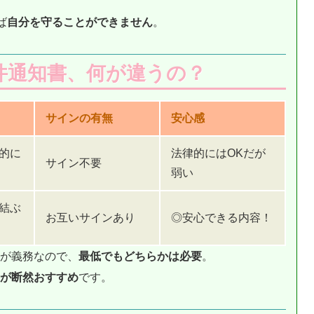
ば
自分を守ることができません
。
件通知書、何が違うの？
サインの有無
安心感
的に
法律的にはOKだが
サイン不要
弱い
結ぶ
お互いサインあり
◎安心できる内容！
が義務なので、
最低でもどちらかは必要
。
”が断然おすすめ
です。