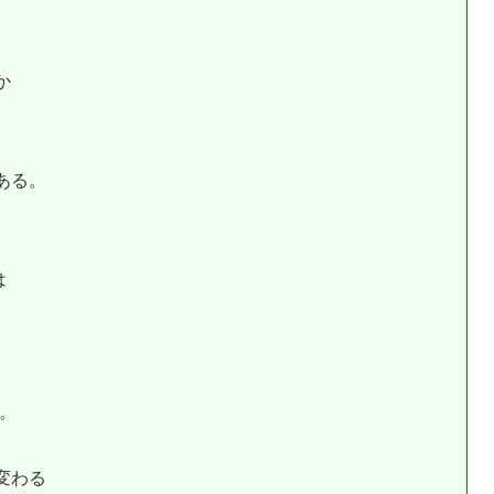
、
か
ある。
は
。
変わる